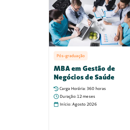
Quem Somos
A
Mais Unimed Academy
é a
saúde da Unimed Fortaleza 
Universitário Multiversa
.
A Plataforma oferece um amp
saúde, desde cursos de pós-
atualização profissional vi
excelência aos profissionais
A
Unimed Fortaleza
faz part