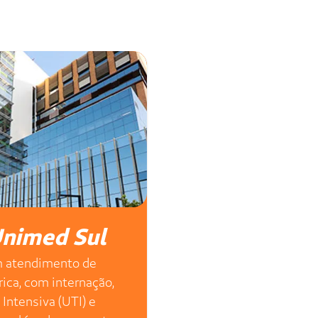
+ de 40 mil
edimentos cirúrgicos por
ano