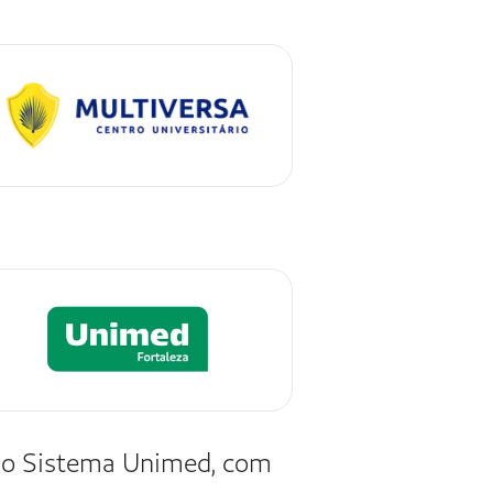
Unimed Sul
m atendimento de
ica, com internação,
Intensiva (UTI) e
ca, além de um centro
para cirurgias de
dades.
TAL UNIMED SUL