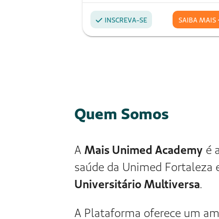
médica do Brasil: o Sistema
dois hospitais de referênci
cooperados para cuidar de 3
tem muito orgulho de ser u
trabalhar no Ceará, segundo
the Mind” no Ceará.
O
Hospital Unimed Fortalez
duas unidades e um histórico