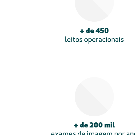
universitárias, faculdades, 
presentes em diversas cidade
“
Ecossistema de Aprendiza
princípio da educação evolut
As instituições da Rede Mult
modelo educacional denom
aprendizagem, focadas no de
onde o estudante é protagon