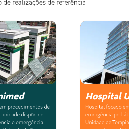
italar Unimed Fortaleza
+ de 30 mil
internações por ano
proc