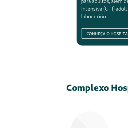
+ de 200 mil
exames de imagem por an
O
Centro Universitário Mult