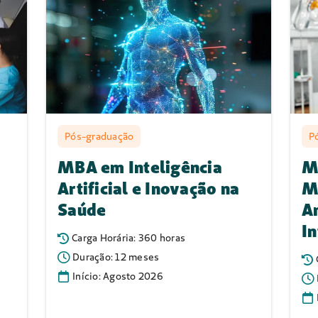
 plataforma de cursos na área da
em parceria com o
Centro
la variedade de cursos na área da
graduação lato sensu até cursos de
sando levar uma educação de
 da saúde de todo o nordeste.
e da maior rede de assistência