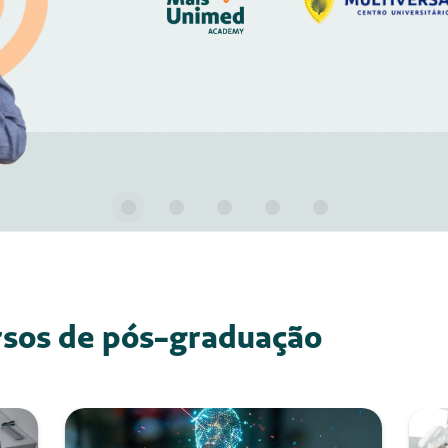
Pós-graduação
P
MBA em Inteligência
M
Artificial e Inovação na
M
Saúde
A
I
Carga Horária: 360 horas
Duração: 12 meses
Início: Agosto 2026
INSCREVA-SE
SAIBA MAIS