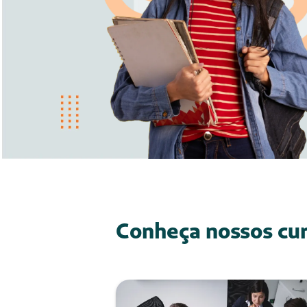
Pós-graduação
MBA em Gestão de
Negócios de Saúde
Carga Horária: 360 horas
Duração: 12 meses
Início: Agosto 2026
INSCREVA-SE
SAIBA MAIS