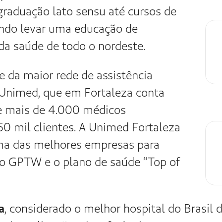
Unimed
Hospital 
l em procedimentos de
Hospital focado e
A unidade dispõe de
emergência pediátr
ência e emergência
Unidade de Terapia 
e Unidade de Terapia
oncologia pediátri
ta, centro de imagens e
cirúrgico moderno 
diversas especiali
AL UNIMED
CONHEÇA O HOSPI