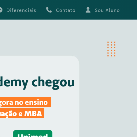
Diferenciais
Contato
Sou Aluno
demy chegou
agora no ensino
uação
e
MBA