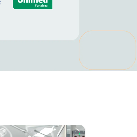
ós-graduação
onitorização
ultiparamétrica em
nestesia e Medicina
ntensiva
Carga Horária: 360 horas
Duração: 12 meses
Início: Setembro 2026
INSCREVA-SE
SAIBA MAIS