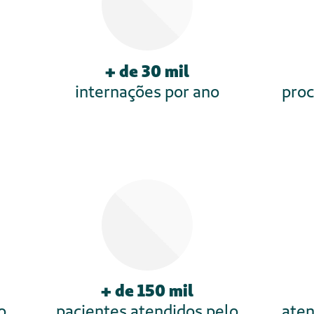
escolas técnicas, centros de saúde, incubado
s do Brasil, que existe com o objetivo de cr
gem e Inovação
” focado no desenvolviment
iva.
iversa são consideradas as mais inovadoras
inado de
educação evolutiva
que se utiliza 
senvolvimento de competências com base em
ista na sua trajetória de aprendizagem.