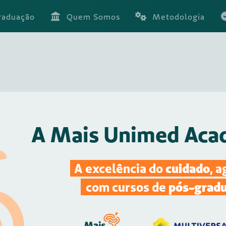
raduação
Quem Somos
Metodologia
A Mais Unimed Aca
rsos de pós-graduação
A excelência do
cuidado
, 
com cursos de
pós-grad