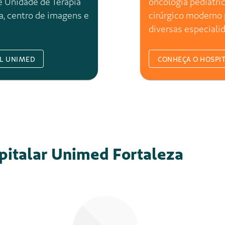
+ de 150 mil
o
pacientes atendidos pelo
ate
sistema UNIMED por ano
iversa
faz parte da Rede Multiversa de Educ