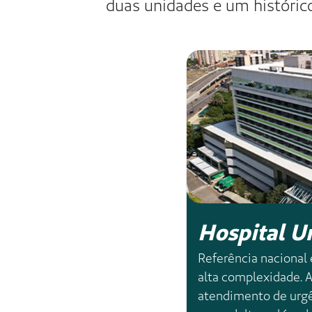
Complexo Hosp
+ de 450
leitos operacionais