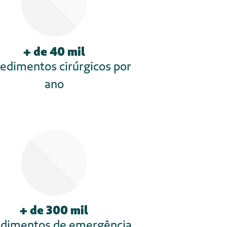
ras e aceleradoras de empresas,
iar, em cada local, um
o de pessoas com base no
 do Brasil, pois criaram um
de metodologias ativas de
 projetos e desafios reais,