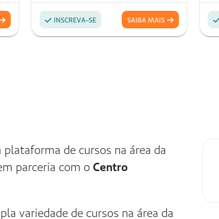
 Unimed, que em Fortaleza conta
a e mais de 4.000 médicos
50 mil clientes. A Unimed Fortaleza
ma das melhores empresas para
 o GPTW e o plano de saúde “Top of
a
, considerado o melhor hospital do Brasi
 de realizações de referência