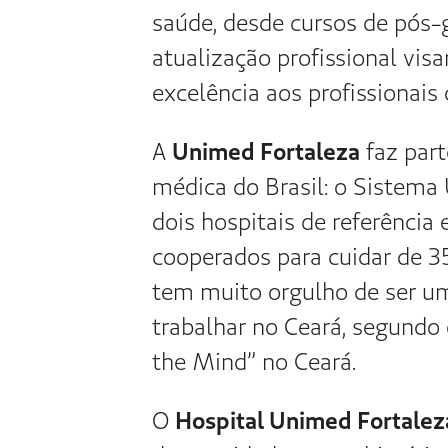
Hospital 
Referência naciona
alta complexidade. 
atendimento de urg
para adultos, além d
Intensiva (UTI) adul
laboratório.
CONHEÇA O HOSPIT