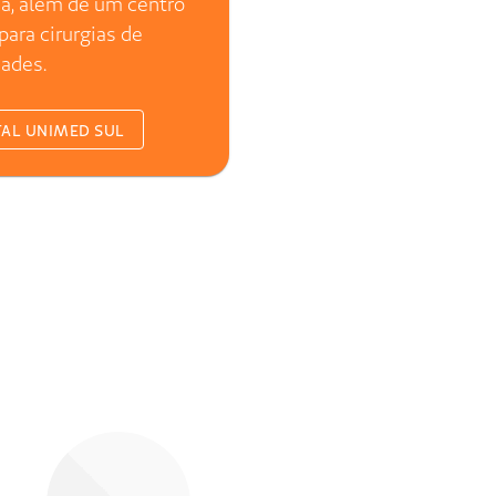
+ de 300 mil
ndimentos de emergência
por ano
ação, um grupo de instituições